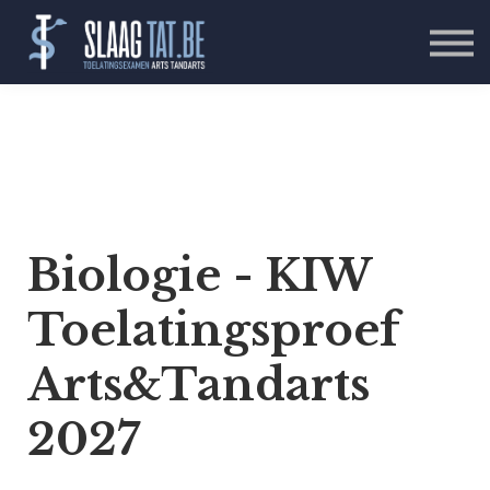
Aanbod
Reviews
Over Ons
Login
Biologie - KIW
Toelatingsproef
Arts&Tandarts
2027